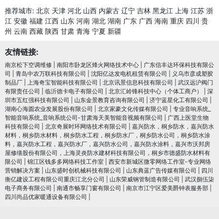
推荐城市:
北京
天津
河北
山西
内蒙古
辽宁
吉林
黑龙江
上海
江苏
浙
江
安徽
福建
江西
山东
河南
湖北
湖南
广东
广西
海南
重庆
四川
贵
州
云南
西藏
陕西
甘肃
青海
宁夏
新疆
友情链接:
南京松下空调维修
|
南阳市卧龙区烽火网络技术中心
|
广东信丰达环保科技有限公
司
|
青岛中农万联科技有限公司
|
沈阳亿达发电机租赁有限公司
|
义乌市彦成塑胶
制品厂
|
上海奇宝智能科技有限公司
|
北京讯景信息科技有限公司
|
武汉远沪阀门
有限责任公司
|
临沂德卡电子有限公司
|
北京汇岭锋科技中心（个体工商户）
|
深
圳市五红强科技有限公司
|
山东金景教育咨询有限公司
|
济宁蓝星化工有限公司
|
湖南心海圆农业发展股份有限公司
|
北京家豪文化传媒有限公司
|
专业音响系统_
智能音响系统_音响系统公司-甘肃海天美智能音视频有限公司
|
广西上医堂生物
科技有限公司
|
北京奇展时环网络技术有限公司
|
嘉兴防水，桐乡防水，嘉兴防水
材料，桐乡防水材料，桐乡防水工程，桐乡防水厂，桐乡防水公司，桐乡防水涂
料，嘉兴防水工程，嘉兴防水厂，嘉兴防水公司，嘉兴防水涂料，嘉兴市沃邦房
屋修缮股份有限公司，上海灵炎防水建材科技有限公司，桐乡市德盛防水材料有
限公司
|
锦江区钱多多网络科技工作室
|
西安市新城区微零网络工作室-专业网络
营销解决方案
|
山东盛时创机械科技有限公司
|
山东典蓝广告传媒有限公司
|
四川
衡亿建设工程有限公司重庆江北分公司
|
山东荣威钢管制造有限公司
|
武汉捌伍柒
电子商务有限公司
|
南通市畅享门窗有限公司
|
南京市江宁区爱美爵钟表服务部
|
四川尚品优家暖通设备有限公司
|