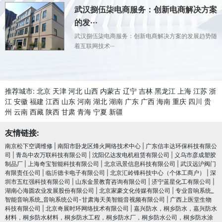
武汉捌伍柒电商服务：创新电商解决方案
的发···
武汉捌伍柒电商服务：创新电商解决方案的发展趋势随
着互联网技术···
推荐城市:
北京
天津
河北
山西
内蒙古
辽宁
吉林
黑龙江
上海
江苏
浙
江
安徽
福建
江西
山东
河南
湖北
湖南
广东
广西
海南
重庆
四川
贵
州
云南
西藏
陕西
甘肃
青海
宁夏
新疆
友情链接:
南京松下空调维修
|
南阳市卧龙区烽火网络技术中心
|
广东信丰达环保科技有限公
司
|
青岛中农万联科技有限公司
|
沈阳亿达发电机租赁有限公司
|
义乌市彦成塑胶
制品厂
|
上海奇宝智能科技有限公司
|
北京讯景信息科技有限公司
|
武汉远沪阀门
有限责任公司
|
临沂德卡电子有限公司
|
北京汇岭锋科技中心（个体工商户）
|
深
圳市五红强科技有限公司
|
山东金景教育咨询有限公司
|
济宁蓝星化工有限公司
|
湖南心海圆农业发展股份有限公司
|
北京家豪文化传媒有限公司
|
专业音响系统_
智能音响系统_音响系统公司-甘肃海天美智能音视频有限公司
|
广西上医堂生物
科技有限公司
|
北京奇展时环网络技术有限公司
|
嘉兴防水，桐乡防水，嘉兴防水
材料，桐乡防水材料，桐乡防水工程，桐乡防水厂，桐乡防水公司，桐乡防水涂