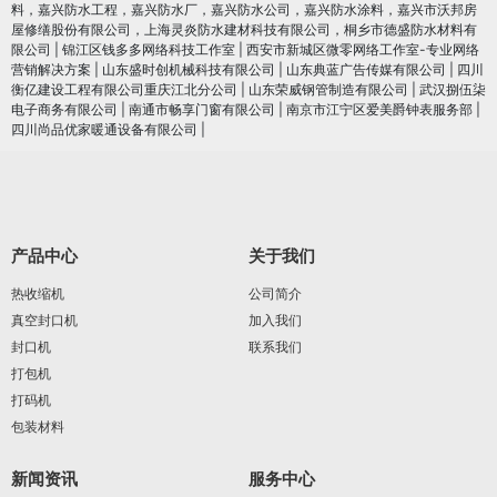
料，嘉兴防水工程，嘉兴防水厂，嘉兴防水公司，嘉兴防水涂料，嘉兴市沃邦房
屋修缮股份有限公司，上海灵炎防水建材科技有限公司，桐乡市德盛防水材料有
限公司
|
锦江区钱多多网络科技工作室
|
西安市新城区微零网络工作室-专业网络
营销解决方案
|
山东盛时创机械科技有限公司
|
山东典蓝广告传媒有限公司
|
四川
衡亿建设工程有限公司重庆江北分公司
|
山东荣威钢管制造有限公司
|
武汉捌伍柒
电子商务有限公司
|
南通市畅享门窗有限公司
|
南京市江宁区爱美爵钟表服务部
|
四川尚品优家暖通设备有限公司
|
产品中心
关于我们
热收缩机
公司简介
真空封口机
加入我们
封口机
联系我们
打包机
打码机
包装材料
新闻资讯
服务中心