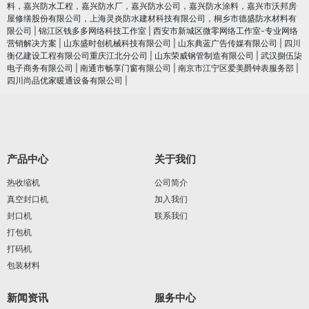
料，嘉兴防水工程，嘉兴防水厂，嘉兴防水公司，嘉兴防水涂料，嘉兴市沃邦房
屋修缮股份有限公司，上海灵炎防水建材科技有限公司，桐乡市德盛防水材料有
限公司
|
锦江区钱多多网络科技工作室
|
西安市新城区微零网络工作室-专业网络
营销解决方案
|
山东盛时创机械科技有限公司
|
山东典蓝广告传媒有限公司
|
四川
衡亿建设工程有限公司重庆江北分公司
|
山东荣威钢管制造有限公司
|
武汉捌伍柒
电子商务有限公司
|
南通市畅享门窗有限公司
|
南京市江宁区爱美爵钟表服务部
|
四川尚品优家暖通设备有限公司
|
产品中心
关于我们
热收缩机
公司简介
真空封口机
加入我们
封口机
联系我们
打包机
打码机
包装材料
新闻资讯
服务中心