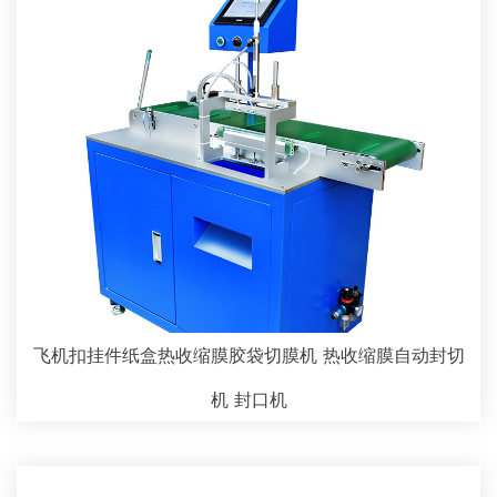
飞机扣挂件纸盒热收缩膜胶袋切膜机 热收缩膜自动封切
机 封口机