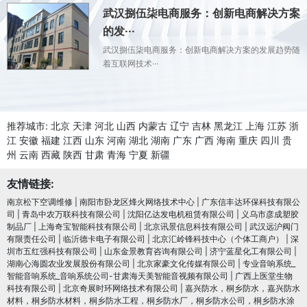
武汉捌伍柒电商服务：创新电商解决方案
的发···
武汉捌伍柒电商服务：创新电商解决方案的发展趋势随
着互联网技术···
推荐城市:
北京
天津
河北
山西
内蒙古
辽宁
吉林
黑龙江
上海
江苏
浙
江
安徽
福建
江西
山东
河南
湖北
湖南
广东
广西
海南
重庆
四川
贵
州
云南
西藏
陕西
甘肃
青海
宁夏
新疆
友情链接:
南京松下空调维修
|
南阳市卧龙区烽火网络技术中心
|
广东信丰达环保科技有限公
司
|
青岛中农万联科技有限公司
|
沈阳亿达发电机租赁有限公司
|
义乌市彦成塑胶
制品厂
|
上海奇宝智能科技有限公司
|
北京讯景信息科技有限公司
|
武汉远沪阀门
有限责任公司
|
临沂德卡电子有限公司
|
北京汇岭锋科技中心（个体工商户）
|
深
圳市五红强科技有限公司
|
山东金景教育咨询有限公司
|
济宁蓝星化工有限公司
|
湖南心海圆农业发展股份有限公司
|
北京家豪文化传媒有限公司
|
专业音响系统_
智能音响系统_音响系统公司-甘肃海天美智能音视频有限公司
|
广西上医堂生物
科技有限公司
|
北京奇展时环网络技术有限公司
|
嘉兴防水，桐乡防水，嘉兴防水
材料，桐乡防水材料，桐乡防水工程，桐乡防水厂，桐乡防水公司，桐乡防水涂