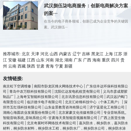
武汉捌伍柒电商服务：创新电商解决方案
的案···
在当今的电子商务领域，创新已成为企业竞争的关键因
素。武汉捌伍···
推荐城市:
北京
天津
河北
山西
内蒙古
辽宁
吉林
黑龙江
上海
江苏
浙
江
安徽
福建
江西
山东
河南
湖北
湖南
广东
广西
海南
重庆
四川
贵
州
云南
西藏
陕西
甘肃
青海
宁夏
新疆
友情链接:
南京松下空调维修
|
南阳市卧龙区烽火网络技术中心
|
广东信丰达环保科技有限公
司
|
青岛中农万联科技有限公司
|
沈阳亿达发电机租赁有限公司
|
义乌市彦成塑胶
制品厂
|
上海奇宝智能科技有限公司
|
北京讯景信息科技有限公司
|
武汉远沪阀门
有限责任公司
|
临沂德卡电子有限公司
|
北京汇岭锋科技中心（个体工商户）
|
深
圳市五红强科技有限公司
|
山东金景教育咨询有限公司
|
济宁蓝星化工有限公司
|
湖南心海圆农业发展股份有限公司
|
北京家豪文化传媒有限公司
|
专业音响系统_
智能音响系统_音响系统公司-甘肃海天美智能音视频有限公司
|
广西上医堂生物
科技有限公司
|
北京奇展时环网络技术有限公司
|
嘉兴防水，桐乡防水，嘉兴防水
材料，桐乡防水材料，桐乡防水工程，桐乡防水厂，桐乡防水公司，桐乡防水涂