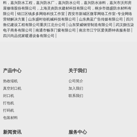
料，嘉兴防水工程，嘉兴防水厂，嘉兴防水公司，嘉兴防水涂料，嘉兴市沃邦房
屋修缮股份有限公司，上海灵炎防水建材科技有限公司，桐乡市德盛防水材料有
限公司
|
锦江区钱多多网络科技工作室
|
西安市新城区微零网络工作室-专业网络
营销解决方案
|
山东盛时创机械科技有限公司
|
山东典蓝广告传媒有限公司
|
四川
衡亿建设工程有限公司重庆江北分公司
|
山东荣威钢管制造有限公司
|
武汉捌伍柒
电子商务有限公司
|
南通市畅享门窗有限公司
|
南京市江宁区爱美爵钟表服务部
|
四川尚品优家暖通设备有限公司
|
产品中心
关于我们
热收缩机
公司简介
真空封口机
加入我们
封口机
联系我们
打包机
打码机
包装材料
新闻资讯
服务中心