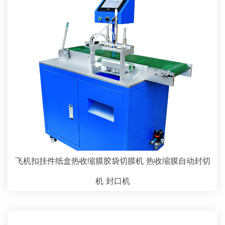
飞机扣挂件纸盒热收缩膜胶袋切膜机 热收缩膜自动封切
机 封口机