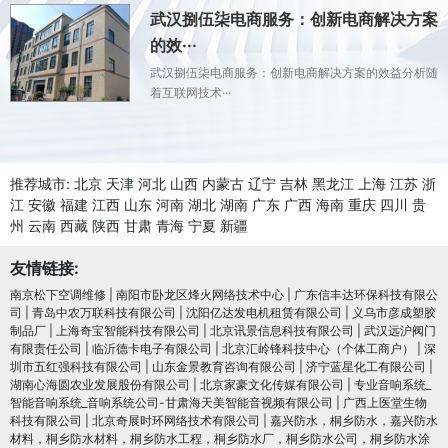
武汉捌伍柒电商服务：创新电商解决方案
的效···
武汉捌伍柒电商服务：创新电商解决方案的效益分析随
着互联网技术···
推荐城市:
北京
天津
河北
山西
内蒙古
辽宁
吉林
黑龙江
上海
江苏
浙
江
安徽
福建
江西
山东
河南
湖北
湖南
广东
广西
海南
重庆
四川
贵
州
云南
西藏
陕西
甘肃
青海
宁夏
新疆
友情链接:
南京松下空调维修
|
南阳市卧龙区烽火网络技术中心
|
广东信丰达环保科技有限公
司
|
青岛中农万联科技有限公司
|
沈阳亿达发电机租赁有限公司
|
义乌市彦成塑胶
制品厂
|
上海奇宝智能科技有限公司
|
北京讯景信息科技有限公司
|
武汉远沪阀门
有限责任公司
|
临沂德卡电子有限公司
|
北京汇岭锋科技中心（个体工商户）
|
深
圳市五红强科技有限公司
|
山东金景教育咨询有限公司
|
济宁蓝星化工有限公司
|
湖南心海圆农业发展股份有限公司
|
北京家豪文化传媒有限公司
|
专业音响系统_
智能音响系统_音响系统公司-甘肃海天美智能音视频有限公司
|
广西上医堂生物
科技有限公司
|
北京奇展时环网络技术有限公司
|
嘉兴防水，桐乡防水，嘉兴防水
材料，桐乡防水材料，桐乡防水工程，桐乡防水厂，桐乡防水公司，桐乡防水涂