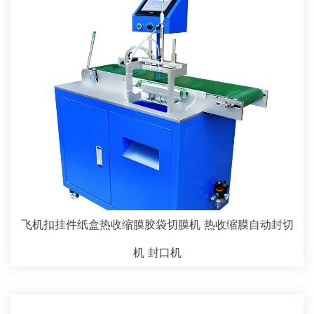
飞机扣挂件纸盒热收缩膜胶袋切膜机 热收缩膜自动封切
机 封口机