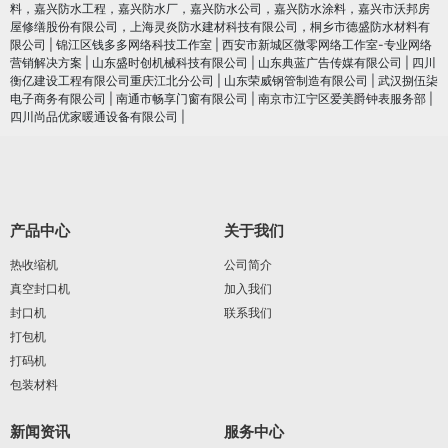
料，嘉兴防水工程，嘉兴防水厂，嘉兴防水公司，嘉兴防水涂料，嘉兴市沃邦房
屋修缮股份有限公司，上海灵炎防水建材科技有限公司，桐乡市德盛防水材料有
限公司
|
锦江区钱多多网络科技工作室
|
西安市新城区微零网络工作室-专业网络
营销解决方案
|
山东盛时创机械科技有限公司
|
山东典蓝广告传媒有限公司
|
四川
衡亿建设工程有限公司重庆江北分公司
|
山东荣威钢管制造有限公司
|
武汉捌伍柒
电子商务有限公司
|
南通市畅享门窗有限公司
|
南京市江宁区爱美爵钟表服务部
|
四川尚品优家暖通设备有限公司
|
产品中心
关于我们
热收缩机
公司简介
真空封口机
加入我们
封口机
联系我们
打包机
打码机
包装材料
新闻资讯
服务中心